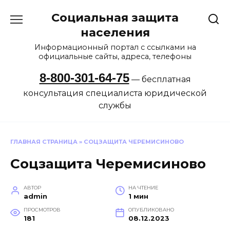
Перейти
Социальная защита
к
содержанию
населения
Информационный портал с ссылками на
официальные сайты, адреса, телефоны
8-800-301-64-75
— бесплатная
консультация специалиста юридической
службы
ГЛАВНАЯ СТРАНИЦА
»
СОЦЗАЩИТА ЧЕРЕМИСИНОВО
Соцзащита Черемисиново
АВТОР
НА ЧТЕНИЕ
admin
1 мин
ПРОСМОТРОВ
ОПУБЛИКОВАНО
181
08.12.2023