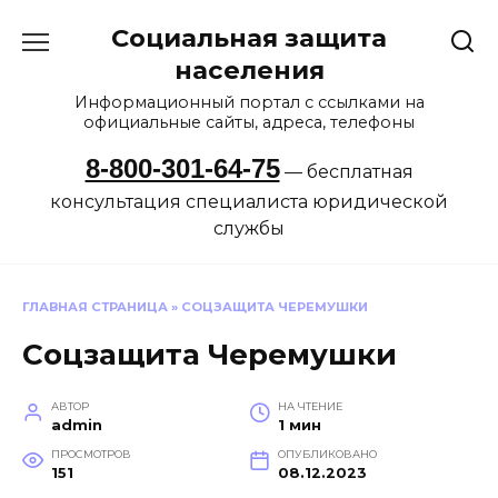
Перейти
Социальная защита
к
содержанию
населения
Информационный портал с ссылками на
официальные сайты, адреса, телефоны
8-800-301-64-75
— бесплатная
консультация специалиста юридической
службы
ГЛАВНАЯ СТРАНИЦА
»
СОЦЗАЩИТА ЧЕРЕМУШКИ
Соцзащита Черемушки
АВТОР
НА ЧТЕНИЕ
admin
1 мин
ПРОСМОТРОВ
ОПУБЛИКОВАНО
151
08.12.2023