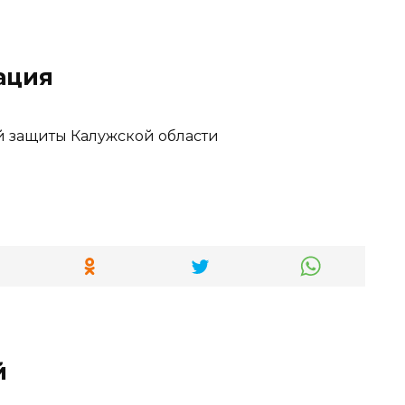
ация
й защиты Калужской области
й