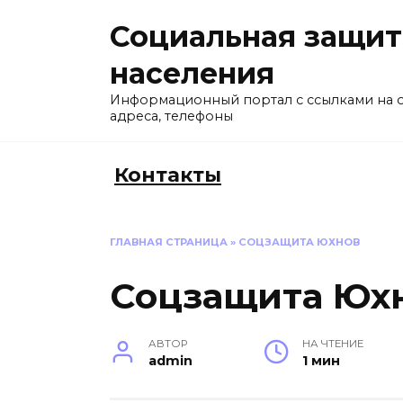
Перейти
Социальная защит
к
содержанию
населения
Информационный портал с ссылками на 
адреса, телефоны
Контакты
ГЛАВНАЯ СТРАНИЦА
»
СОЦЗАЩИТА ЮХНОВ
Соцзащита Юх
АВТОР
НА ЧТЕНИЕ
admin
1 мин