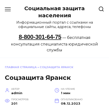
Перейти
Социальная защита
к
содержанию
населения
Информационный портал с ссылками на
официальные сайты, адреса, телефоны
8-800-301-64-75
— бесплатная
консультация специалиста юридической
службы
ГЛАВНАЯ СТРАНИЦА
»
СОЦЗАЩИТА ЯРАНСК
Соцзащита Яранск
АВТОР
НА ЧТЕНИЕ
admin
1 мин
ПРОСМОТРОВ
ОПУБЛИКОВАНО
201
08.12.2023