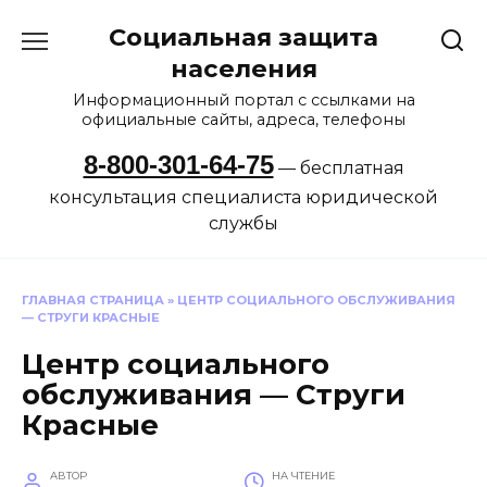
Перейти
Социальная защита
к
содержанию
населения
Информационный портал с ссылками на
официальные сайты, адреса, телефоны
8-800-301-64-75
— бесплатная
консультация специалиста юридической
службы
ГЛАВНАЯ СТРАНИЦА
»
ЦЕНТР СОЦИАЛЬНОГО ОБСЛУЖИВАНИЯ
— СТРУГИ КРАСНЫЕ
Центр социального
обслуживания — Струги
Красные
АВТОР
НА ЧТЕНИЕ