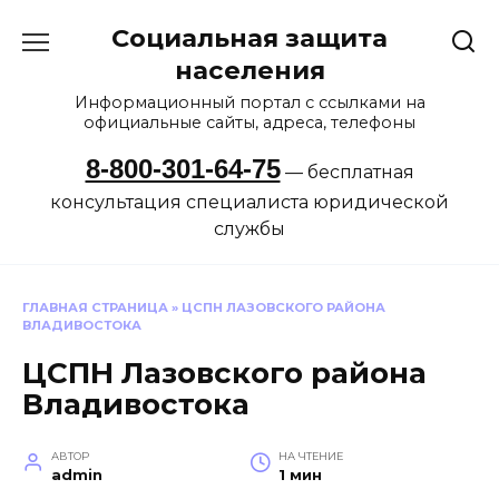
Перейти
Социальная защита
к
содержанию
населения
Информационный портал с ссылками на
официальные сайты, адреса, телефоны
8-800-301-64-75
— бесплатная
консультация специалиста юридической
службы
ГЛАВНАЯ СТРАНИЦА
»
ЦСПН ЛАЗОВСКОГО РАЙОНА
ВЛАДИВОСТОКА
ЦСПН Лазовского района
Владивостока
АВТОР
НА ЧТЕНИЕ
admin
1 мин