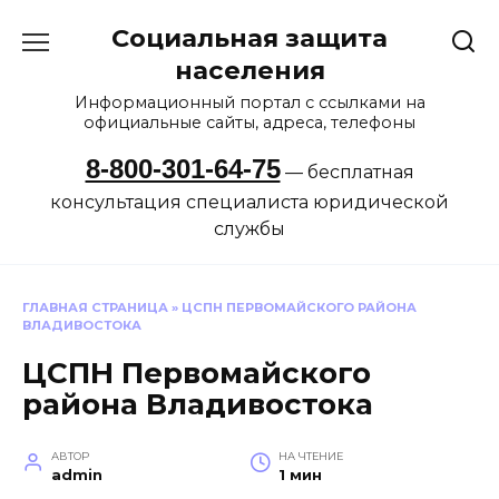
Перейти
Социальная защита
к
содержанию
населения
Информационный портал с ссылками на
официальные сайты, адреса, телефоны
8-800-301-64-75
— бесплатная
консультация специалиста юридической
службы
ГЛАВНАЯ СТРАНИЦА
»
ЦСПН ПЕРВОМАЙСКОГО РАЙОНА
ВЛАДИВОСТОКА
ЦСПН Первомайского
района Владивостока
АВТОР
НА ЧТЕНИЕ
admin
1 мин