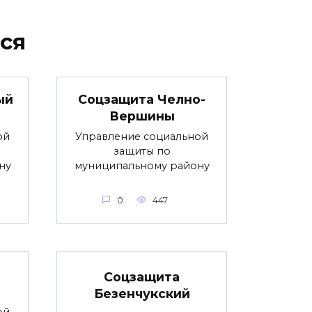
ся
ый
Соцзащита Челно-
Вершины
ой
Управление социальной
защиты по
ну
муниципальному району
0
447
Соцзащита
Безенчукский
ой