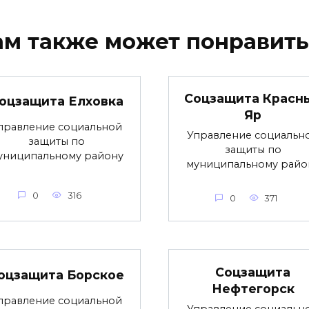
ам также может понравить
Соцзащита Красн
оцзащита Елховка
Яр
правление социальной
Управление социальн
защиты по
защиты по
униципальному району
муниципальному райо
0
316
0
371
Соцзащита
оцзащита Борское
Нефтегорск
правление социальной
Управление социальн