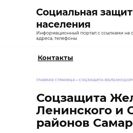
Перейти
Социальная защит
к
содержанию
населения
Информационный портал с ссылками на 
адреса, телефоны
Контакты
ГЛАВНАЯ СТРАНИЦА
»
СОЦЗАЩИТА ЖЕЛЕЗНОДОРО
Соцзащита Же
Ленинского и 
районов Сама