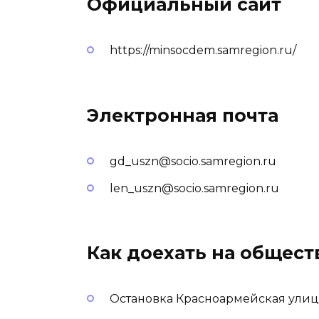
Официальный сайт
https://minsocdem.samregion.ru/
Электронная почта
gd_uszn@socio.samregion.ru
len_uszn@socio.samregion.ru
Как доехать на общес
Остановка Красноармейская улиц