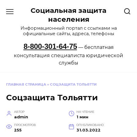
Перейти
Социальная защита
к
содержанию
населения
Информационный портал с ссылками на
официальные сайты, адреса, телефоны
8-800-301-64-75
— бесплатная
консультация специалиста юридической
службы
ГЛАВНАЯ СТРАНИЦА
»
СОЦЗАЩИТА ТОЛЬЯТТИ
Соцзащита Тольятти
АВТОР
НА ЧТЕНИЕ
admin
1 мин
ПРОСМОТРОВ
ОПУБЛИКОВАНО
255
31.03.2022