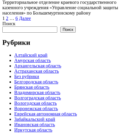
Территориальное отделение краевого государственного
казенного учреждения «Управление социальной защиты
населения» по Большемуртинскому району
Пагинация
1
2
…
6
Далее
записей
Поиск
Поиск
Рубрики
Алтайский край
Амурская область
Архангельская область
Астраханская область
Без рубрики
Белгородская область
Брянская область
Владимирская область
Волгоградская область
Вологодская область
Воронежская область
Еврейская автономная область
Забайкальский край
Ивановская область
Иркутская область