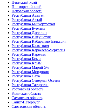
Пермский край
Приморский край
Псковская область
Республика Адыгея
Республика Алтай
Республика Башкортостан
Республика Бурятия
Республика Дагестан
Республика Ингушетия
Республика Кабардино-Балкария
Республика Калмыкия
Республика Карачаево-Черкесия
Республика Карелия
Республика Коми
Республика Крым
Республика Марий Эл
Республика Мордовия
Республика Саха
Республика Северная Осетия
Республика Татарстан
Ростовская область
Рязанская область
Самарская область
Санкт-Петербург
Саратовская область