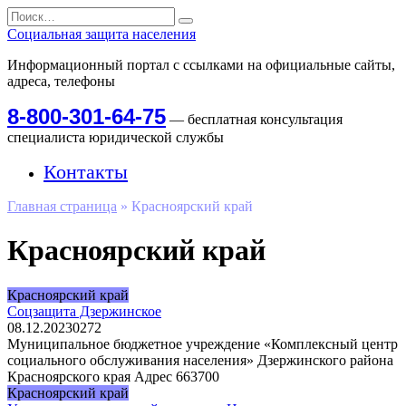
Перейти
Search
к
for:
Социальная защита населения
содержанию
Информационный портал с ссылками на официальные сайты,
адреса, телефоны
8-800-301-64-75
— бесплатная консультация
специалиста юридической службы
Контакты
Главная страница
»
Красноярский край
Красноярский край
Красноярский край
Соцзащита Дзержинское
08.12.2023
0
272
Муниципальное бюджетное учреждение «Комплексный центр
социального обслуживания населения» Дзержинского района
Красноярского края Адрес 663700
Красноярский край