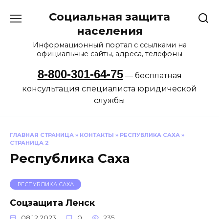
Перейти
Социальная защита
к
содержанию
населения
Информационный портал с ссылками на
официальные сайты, адреса, телефоны
8-800-301-64-75
— бесплатная
консультация специалиста юридической
службы
ГЛАВНАЯ СТРАНИЦА
»
КОНТАКТЫ
»
РЕСПУБЛИКА САХА
»
СТРАНИЦА 2
Республика Саха
РЕСПУБЛИКА САХА
Соцзащита Ленск
08.12.2023
0
235