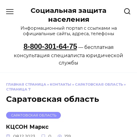
Перейти
Социальная защита
к
содержанию
населения
Информационный портал с ссылками на
официальные сайты, адреса, телефоны
8-800-301-64-75
— бесплатная
консультация специалиста юридической
службы
ГЛАВНАЯ СТРАНИЦА
»
КОНТАКТЫ
»
САРАТОВСКАЯ ОБЛАСТЬ
»
СТРАНИЦА 7
Саратовская область
САРАТОВСКАЯ ОБЛАСТЬ
КЦСОН Маркс
08.12.2023
0
159