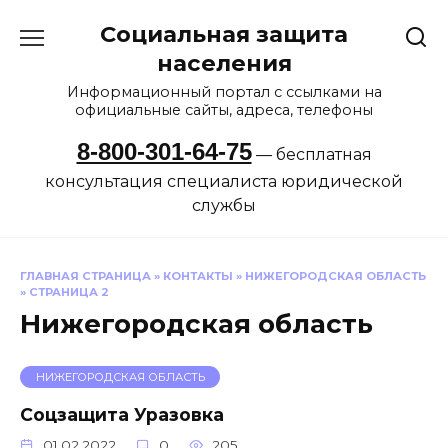
Перейти
Социальная защита
к
содержанию
населения
Информационный портал с ссылками на
официальные сайты, адреса, телефоны
8-800-301-64-75
— бесплатная
консультация специалиста юридической
службы
ГЛАВНАЯ СТРАНИЦА
»
КОНТАКТЫ
»
НИЖЕГОРОДСКАЯ ОБЛАСТЬ
»
СТРАНИЦА 2
Нижегородская область
НИЖЕГОРОДСКАЯ ОБЛАСТЬ
Соцзащита Уразовка
01.02.2022
0
205