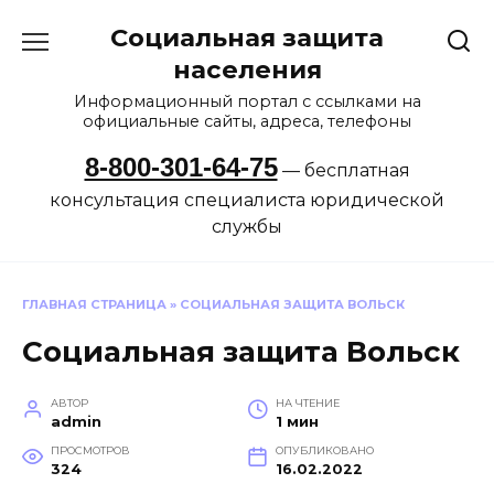
Перейти
Социальная защита
к
содержанию
населения
Информационный портал с ссылками на
официальные сайты, адреса, телефоны
8-800-301-64-75
— бесплатная
консультация специалиста юридической
службы
ГЛАВНАЯ СТРАНИЦА
»
СОЦИАЛЬНАЯ ЗАЩИТА ВОЛЬСК
Социальная защита Вольск
АВТОР
НА ЧТЕНИЕ
admin
1 мин
ПРОСМОТРОВ
ОПУБЛИКОВАНО
324
16.02.2022