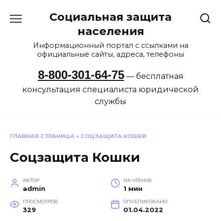
Перейти
Социальная защита
к
содержанию
населения
Информационный портал с ссылками на
официальные сайты, адреса, телефоны
8-800-301-64-75
— бесплатная
консультация специалиста юридической
службы
ГЛАВНАЯ СТРАНИЦА
»
СОЦЗАЩИТА КОШКИ
Соцзащита Кошки
АВТОР
НА ЧТЕНИЕ
admin
1 мин
ПРОСМОТРОВ
ОПУБЛИКОВАНО
329
01.04.2022