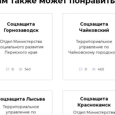
ам также может понравить
Соцзащита
Соцзащита
Горнозаводск
Чайковский
Отдел Министерства
Территориальное
социального развития
управление по
Пермского края
Чайковскому городск
0
540
0
463
Соцзащита
оцзащита Лысьва
Краснокамск
Территориальное
управление по
Отдел Министерства