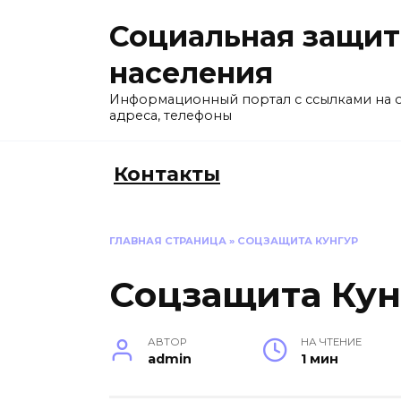
Перейти
Социальная защит
к
содержанию
населения
Информационный портал с ссылками на 
адреса, телефоны
Контакты
ГЛАВНАЯ СТРАНИЦА
»
СОЦЗАЩИТА КУНГУР
Соцзащита Кун
АВТОР
НА ЧТЕНИЕ
admin
1 мин