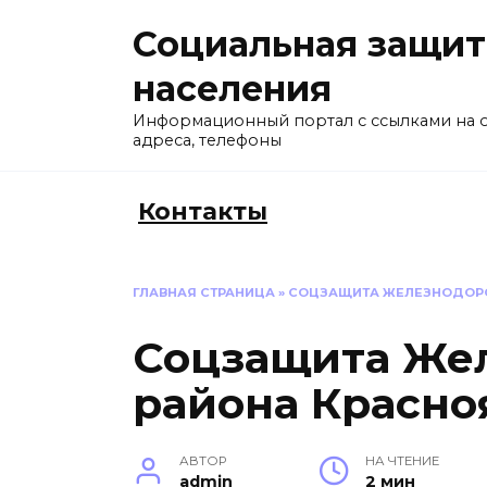
Перейти
Социальная защит
к
содержанию
населения
Информационный портал с ссылками на 
адреса, телефоны
Контакты
ГЛАВНАЯ СТРАНИЦА
»
СОЦЗАЩИТА ЖЕЛЕЗНОДОРО
Соцзащита Же
района Красно
АВТОР
НА ЧТЕНИЕ
admin
2 мин