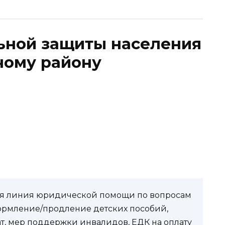
ьной защиты населения
ому району
0
чая линия юридической помощи по вопросам
ормление/продление детских пособий,
ат, мер поддержки инвалидов, ЕДК на оплату