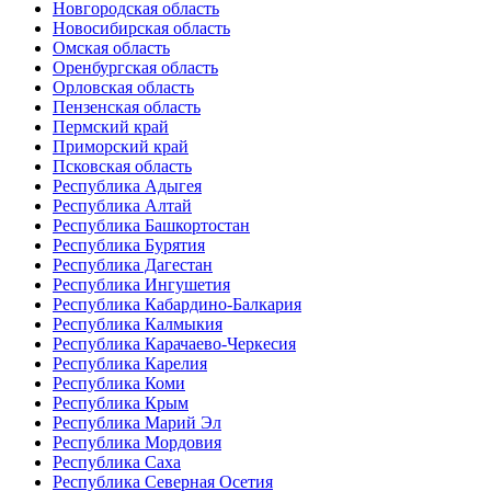
Новгородская область
Новосибирская область
Омская область
Оренбургская область
Орловская область
Пензенская область
Пермский край
Приморский край
Псковская область
Республика Адыгея
Республика Алтай
Республика Башкортостан
Республика Бурятия
Республика Дагестан
Республика Ингушетия
Республика Кабардино-Балкария
Республика Калмыкия
Республика Карачаево-Черкесия
Республика Карелия
Республика Коми
Республика Крым
Республика Марий Эл
Республика Мордовия
Республика Саха
Республика Северная Осетия