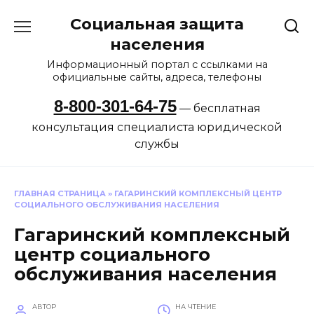
Перейти
Социальная защита
к
содержанию
населения
Информационный портал с ссылками на
официальные сайты, адреса, телефоны
8-800-301-64-75
— бесплатная
консультация специалиста юридической
службы
ГЛАВНАЯ СТРАНИЦА
»
ГАГАРИНСКИЙ КОМПЛЕКСНЫЙ ЦЕНТР
СОЦИАЛЬНОГО ОБСЛУЖИВАНИЯ НАСЕЛЕНИЯ
Гагаринский комплексный
центр социального
обслуживания населения
АВТОР
НА ЧТЕНИЕ