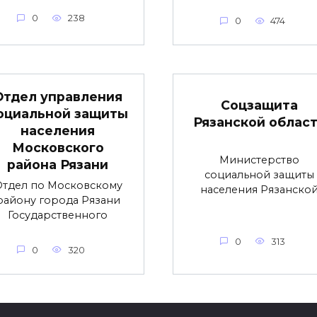
0
238
0
474
Отдел управления
Соцзащита
оциальной защиты
Рязанской облас
населения
Московского
Министерство
района Рязани
социальной защиты
тдел по Московскому
населения Рязанско
району города Рязани
Государственного
0
313
0
320