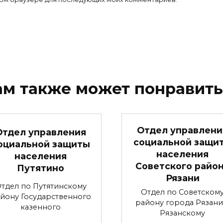
ам также может понравить
Отдел управлени
Отдел управления
социальной защи
оциальной защиты
населения
населения
Советского райо
Путятино
Рязани
тдел по Путятинскому
Отдел по Советском
йону Государственного
району города Рязани
казенного
Рязанскому