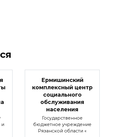
ся
я
Ермишинский
ты
комплексный центр
социального
на
обслуживания
населения
у
Государственное
 и
бюджетное учреждение
Рязанской области «