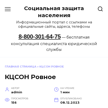
Перейти
Социальная защита
к
содержанию
населения
Информационный портал с ссылками на
официальные сайты, адреса, телефоны
8-800-301-64-75
— бесплатная
консультация специалиста юридической
службы
ГЛАВНАЯ СТРАНИЦА
»
КЦСОН РОВНОЕ
КЦСОН Ровное
АВТОР
НА ЧТЕНИЕ
admin
1 мин
ПРОСМОТРОВ
ОПУБЛИКОВАНО
156
08.12.2023