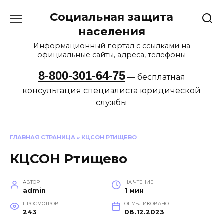
Перейти
Социальная защита
к
содержанию
населения
Информационный портал с ссылками на
официальные сайты, адреса, телефоны
8-800-301-64-75
— бесплатная
консультация специалиста юридической
службы
ГЛАВНАЯ СТРАНИЦА
»
КЦСОН РТИЩЕВО
КЦСОН Ртищево
АВТОР
НА ЧТЕНИЕ
admin
1 мин
ПРОСМОТРОВ
ОПУБЛИКОВАНО
243
08.12.2023