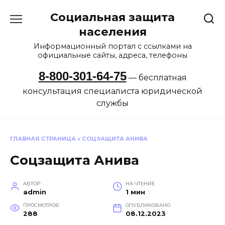
Перейти
Социальная защита
к
содержанию
населения
Информационный портал с ссылками на
официальные сайты, адреса, телефоны
8-800-301-64-75
— бесплатная
консультация специалиста юридической
службы
ГЛАВНАЯ СТРАНИЦА
»
СОЦЗАЩИТА АНИВА
Соцзащита Анива
АВТОР
НА ЧТЕНИЕ
admin
1 мин
ПРОСМОТРОВ
ОПУБЛИКОВАНО
288
08.12.2023