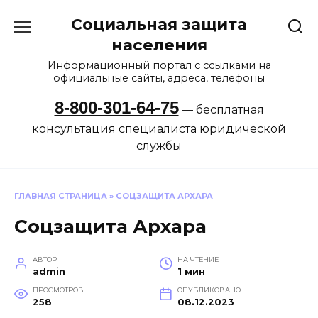
Перейти
Социальная защита
к
содержанию
населения
Информационный портал с ссылками на
официальные сайты, адреса, телефоны
8-800-301-64-75
— бесплатная
консультация специалиста юридической
службы
ГЛАВНАЯ СТРАНИЦА
»
СОЦЗАЩИТА АРХАРА
Соцзащита Архара
АВТОР
НА ЧТЕНИЕ
admin
1 мин
ПРОСМОТРОВ
ОПУБЛИКОВАНО
258
08.12.2023