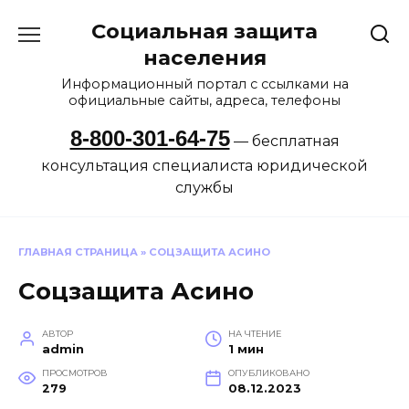
Перейти
Социальная защита
к
содержанию
населения
Информационный портал с ссылками на
официальные сайты, адреса, телефоны
8-800-301-64-75
— бесплатная
консультация специалиста юридической
службы
ГЛАВНАЯ СТРАНИЦА
»
СОЦЗАЩИТА АСИНО
Соцзащита Асино
АВТОР
НА ЧТЕНИЕ
admin
1 мин
ПРОСМОТРОВ
ОПУБЛИКОВАНО
279
08.12.2023