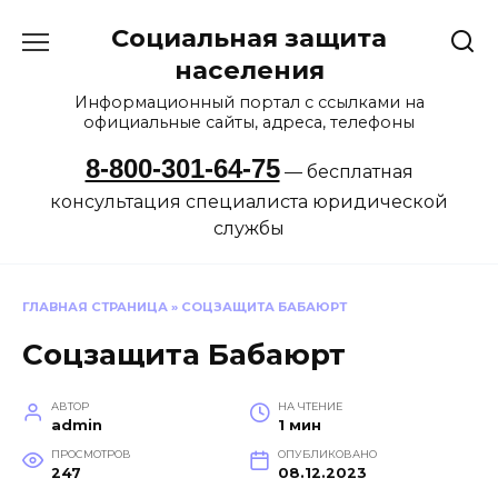
Перейти
Социальная защита
к
содержанию
населения
Информационный портал с ссылками на
официальные сайты, адреса, телефоны
8-800-301-64-75
— бесплатная
консультация специалиста юридической
службы
ГЛАВНАЯ СТРАНИЦА
»
СОЦЗАЩИТА БАБАЮРТ
Соцзащита Бабаюрт
АВТОР
НА ЧТЕНИЕ
admin
1 мин
ПРОСМОТРОВ
ОПУБЛИКОВАНО
247
08.12.2023