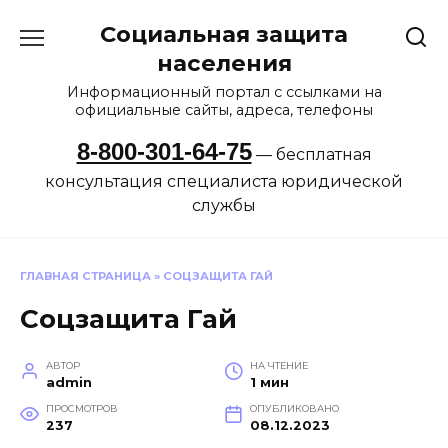
Перейти
Социальная защита
к
содержанию
населения
Информационный портал с ссылками на
официальные сайты, адреса, телефоны
8-800-301-64-75
— бесплатная
консультация специалиста юридической
службы
ГЛАВНАЯ СТРАНИЦА
»
СОЦЗАЩИТА ГАЙ
Соцзащита Гай
АВТОР
НА ЧТЕНИЕ
admin
1 мин
ПРОСМОТРОВ
ОПУБЛИКОВАНО
237
08.12.2023