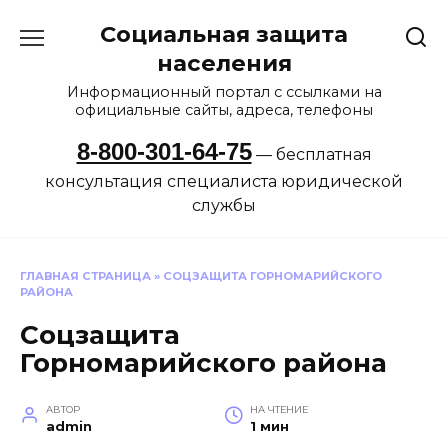
Перейти
Социальная защита
к
содержанию
населения
Информационный портал с ссылками на
официальные сайты, адреса, телефоны
8-800-301-64-75
— бесплатная
консультация специалиста юридической
службы
ГЛАВНАЯ СТРАНИЦА
»
СОЦЗАЩИТА ГОРНОМАРИЙСКОГО
РАЙОНА
Соцзащита
Горномарийского района
АВТОР
НА ЧТЕНИЕ
admin
1 мин