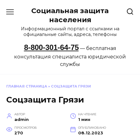
Перейти
Социальная защита
к
содержанию
населения
Информационный портал с ссылками на
официальные сайты, адреса, телефоны
8-800-301-64-75
— бесплатная
консультация специалиста юридической
службы
ГЛАВНАЯ СТРАНИЦА
»
СОЦЗАЩИТА ГРЯЗИ
Соцзащита Грязи
АВТОР
НА ЧТЕНИЕ
admin
1 мин
ПРОСМОТРОВ
ОПУБЛИКОВАНО
270
08.12.2023