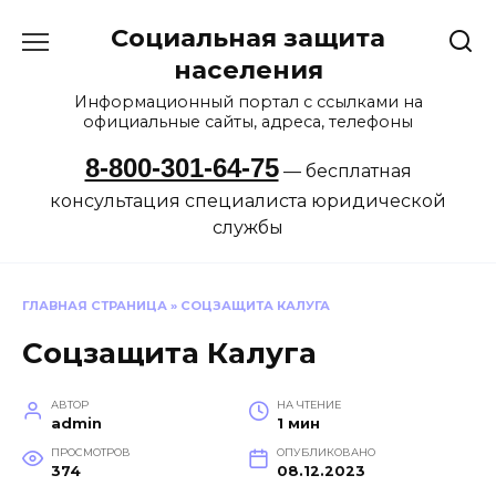
Перейти
Социальная защита
к
содержанию
населения
Информационный портал с ссылками на
официальные сайты, адреса, телефоны
8-800-301-64-75
— бесплатная
консультация специалиста юридической
службы
ГЛАВНАЯ СТРАНИЦА
»
СОЦЗАЩИТА КАЛУГА
Соцзащита Калуга
АВТОР
НА ЧТЕНИЕ
admin
1 мин
ПРОСМОТРОВ
ОПУБЛИКОВАНО
374
08.12.2023