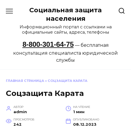
Перейти
Социальная защита
к
содержанию
населения
Информационный портал с ссылками на
официальные сайты, адреса, телефоны
8-800-301-64-75
— бесплатная
консультация специалиста юридической
службы
ГЛАВНАЯ СТРАНИЦА
»
СОЦЗАЩИТА КАРАТА
Соцзащита Карата
АВТОР
НА ЧТЕНИЕ
admin
1 мин
ПРОСМОТРОВ
ОПУБЛИКОВАНО
242
08.12.2023