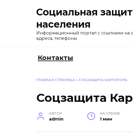
Перейти
Социальная защит
к
содержанию
населения
Информационный портал с ссылками на 
адреса, телефоны
Контакты
ГЛАВНАЯ СТРАНИЦА
»
СОЦЗАЩИТА КАРГОПОЛЬ
Соцзащита Кар
АВТОР
НА ЧТЕНИЕ
admin
1 мин