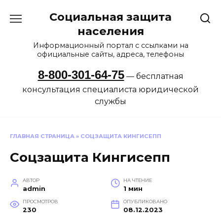
Перейти
Социальная защита
к
содержанию
населения
Информационный портал с ссылками на
официальные сайты, адреса, телефоны
8-800-301-64-75
— бесплатная
консультация специалиста юридической
службы
ГЛАВНАЯ СТРАНИЦА
»
СОЦЗАЩИТА КИНГИСЕПП
Соцзащита Кингисепп
АВТОР
НА ЧТЕНИЕ
admin
1 мин
ПРОСМОТРОВ
ОПУБЛИКОВАНО
230
08.12.2023