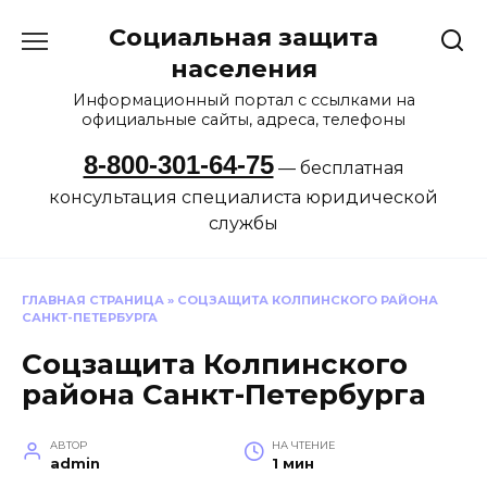
Перейти
Социальная защита
к
содержанию
населения
Информационный портал с ссылками на
официальные сайты, адреса, телефоны
8-800-301-64-75
— бесплатная
консультация специалиста юридической
службы
ГЛАВНАЯ СТРАНИЦА
»
СОЦЗАЩИТА КОЛПИНСКОГО РАЙОНА
САНКТ-ПЕТЕРБУРГА
Соцзащита Колпинского
района Санкт-Петербурга
АВТОР
НА ЧТЕНИЕ
admin
1 мин