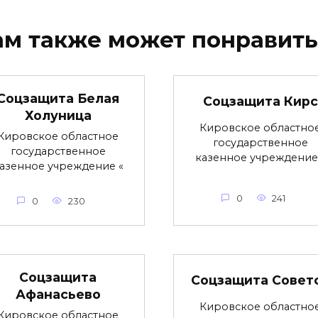
ам также может понравить
Соцзащита Белая
Соцзащита Кирс
Холуница
Кировское областно
Кировское областное
государственное
государственное
казенное учреждение
азенное учреждение «
0
241
0
230
Соцзащита
Соцзащита Совет
Афанасьево
Кировское областно
Кировское областное