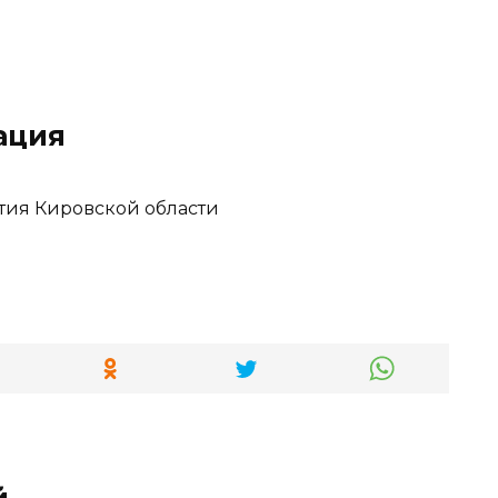
ация
тия Кировской области
й