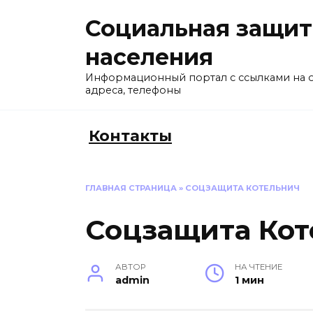
Перейти
Социальная защит
к
содержанию
населения
Информационный портал с ссылками на 
адреса, телефоны
Контакты
ГЛАВНАЯ СТРАНИЦА
»
СОЦЗАЩИТА КОТЕЛЬНИЧ
Соцзащита Кот
АВТОР
НА ЧТЕНИЕ
admin
1 мин