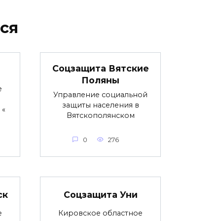
ся
Соцзащита Вятские
Поляны
е
Управление социальной
защиты населения в
 «
Вятскополянском
0
276
ск
Соцзащита Уни
е
Кировское областное