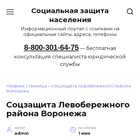
Перейти
Социальная защита
к
содержанию
населения
Информационный портал с ссылками на
официальные сайты, адреса, телефоны
8-800-301-64-75
— бесплатная
консультация специалиста юридической
службы
ГЛАВНАЯ СТРАНИЦА
»
СОЦЗАЩИТА ЛЕВОБЕРЕЖНОГО РАЙОНА
ВОРОНЕЖА
Соцзащита Левобережного
района Воронежа
АВТОР
НА ЧТЕНИЕ
admin
1 мин