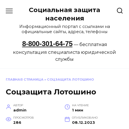
Перейти
Социальная защита
к
содержанию
населения
Информационный портал с ссылками на
официальные сайты, адреса, телефоны
8-800-301-64-75
— бесплатная
консультация специалиста юридической
службы
ГЛАВНАЯ СТРАНИЦА
»
СОЦЗАЩИТА ЛОТОШИНО
Соцзащита Лотошино
АВТОР
НА ЧТЕНИЕ
admin
1 мин
ПРОСМОТРОВ
ОПУБЛИКОВАНО
286
08.12.2023