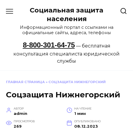
Перейти
Социальная защита
к
содержанию
населения
Информационный портал с ссылками на
официальные сайты, адреса, телефоны
8-800-301-64-75
— бесплатная
консультация специалиста юридической
службы
ГЛАВНАЯ СТРАНИЦА
»
СОЦЗАЩИТА НИЖНЕГОРСКИЙ
Соцзащита Нижнегорский
АВТОР
НА ЧТЕНИЕ
admin
1 мин
ПРОСМОТРОВ
ОПУБЛИКОВАНО
269
08.12.2023