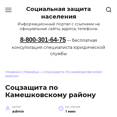
Перейти
Социальная защита
к
содержанию
населения
Информационный портал с ссылками на
официальные сайты, адреса, телефоны
8-800-301-64-75
— бесплатная
консультация специалиста юридической
службы
ГЛАВНАЯ СТРАНИЦА
»
СОЦЗАЩИТА ПО КАМЕШКОВСКОМУ
РАЙОНУ
Соцзащита по
Камешковскому району
АВТОР
НА ЧТЕНИЕ
admin
1 мин