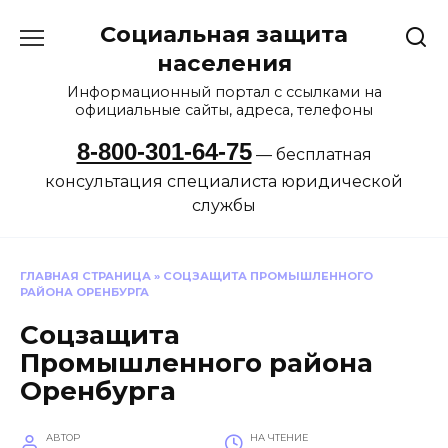
Перейти
Социальная защита
к
содержанию
населения
Информационный портал с ссылками на
официальные сайты, адреса, телефоны
8-800-301-64-75
— бесплатная
консультация специалиста юридической
службы
ГЛАВНАЯ СТРАНИЦА
»
СОЦЗАЩИТА ПРОМЫШЛЕННОГО
РАЙОНА ОРЕНБУРГА
Соцзащита
Промышленного района
Оренбурга
АВТОР
НА ЧТЕНИЕ