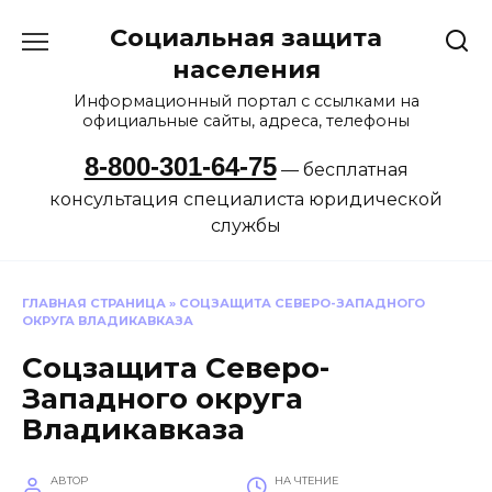
Перейти
Социальная защита
к
содержанию
населения
Информационный портал с ссылками на
официальные сайты, адреса, телефоны
8-800-301-64-75
— бесплатная
консультация специалиста юридической
службы
ГЛАВНАЯ СТРАНИЦА
»
СОЦЗАЩИТА СЕВЕРО-ЗАПАДНОГО
ОКРУГА ВЛАДИКАВКАЗА
Соцзащита Северо-
Западного округа
Владикавказа
АВТОР
НА ЧТЕНИЕ