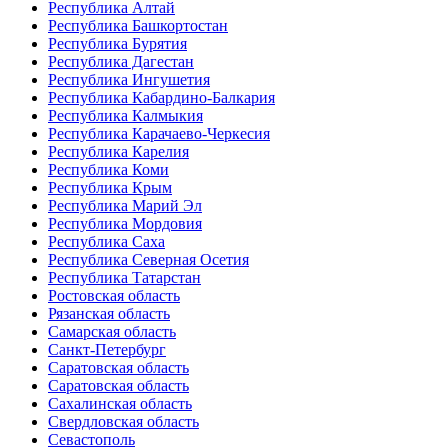
Республика Алтай
Республика Башкортостан
Республика Бурятия
Республика Дагестан
Республика Ингушетия
Республика Кабардино-Балкария
Республика Калмыкия
Республика Карачаево-Черкесия
Республика Карелия
Республика Коми
Республика Крым
Республика Марий Эл
Республика Мордовия
Республика Саха
Республика Северная Осетия
Республика Татарстан
Ростовская область
Рязанская область
Самарская область
Санкт-Петербург
Саратовская область
Саратовская область
Сахалинская область
Свердловская область
Севастополь