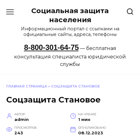
Перейти
Социальная защита
к
содержанию
населения
Информационный портал с ссылками на
официальные сайты, адреса, телефоны
8-800-301-64-75
— бесплатная
консультация специалиста юридической
службы
ГЛАВНАЯ СТРАНИЦА
»
СОЦЗАЩИТА СТАНОВОЕ
Соцзащита Становое
АВТОР
НА ЧТЕНИЕ
admin
1 мин
ПРОСМОТРОВ
ОПУБЛИКОВАНО
243
08.12.2023