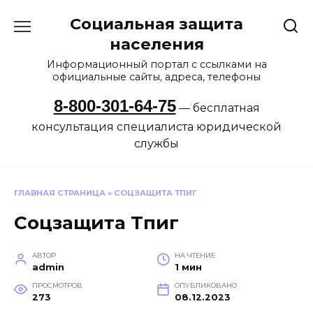
Перейти
Социальная защита
к
содержанию
населения
Информационный портал с ссылками на
официальные сайты, адреса, телефоны
8-800-301-64-75
— бесплатная
консультация специалиста юридической
службы
ГЛАВНАЯ СТРАНИЦА
»
СОЦЗАЩИТА ТПИГ
Соцзащита Тпиг
АВТОР
НА ЧТЕНИЕ
admin
1 мин
ПРОСМОТРОВ
ОПУБЛИКОВАНО
273
08.12.2023