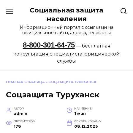
Перейти
Социальная защита
к
содержанию
населения
Информационный портал с ссылками на
официальные сайты, адреса, телефоны
8-800-301-64-75
— бесплатная
консультация специалиста юридической
службы
ГЛАВНАЯ СТРАНИЦА
»
СОЦЗАЩИТА ТУРУХАНСК
Соцзащита Туруханск
АВТОР
НА ЧТЕНИЕ
admin
1 мин
ПРОСМОТРОВ
ОПУБЛИКОВАНО
178
08.12.2023