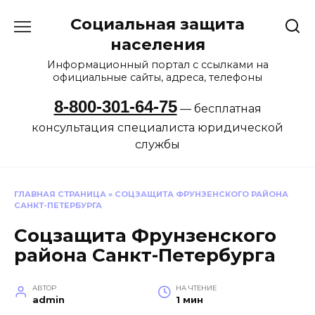
Перейти
Социальная защита
к
содержанию
населения
Информационный портал с ссылками на
официальные сайты, адреса, телефоны
8-800-301-64-75
— бесплатная
консультация специалиста юридической
службы
ГЛАВНАЯ СТРАНИЦА
»
СОЦЗАЩИТА ФРУНЗЕНСКОГО РАЙОНА
САНКТ-ПЕТЕРБУРГА
Соцзащита Фрунзенского
района Санкт-Петербурга
АВТОР
НА ЧТЕНИЕ
admin
1 мин