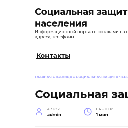
Перейти
Социальная защит
к
содержанию
населения
Информационный портал с ссылками на 
адреса, телефоны
Контакты
ГЛАВНАЯ СТРАНИЦА
»
СОЦИАЛЬНАЯ ЗАЩИТА ЧЕР
Социальная за
АВТОР
НА ЧТЕНИЕ
admin
1 мин