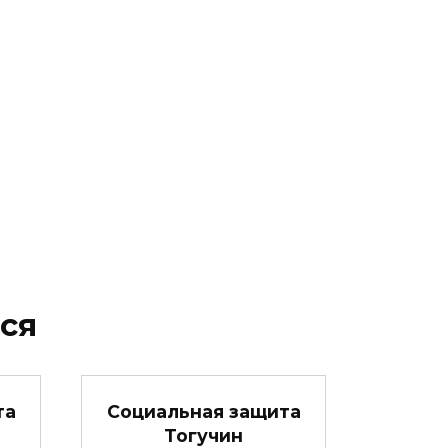
ся
та
Социальная защита
Тогучин