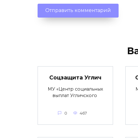
В
Соцзащита Углич
МУ «Центр социальных
выплат Угличского
0
467