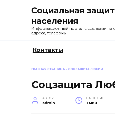
Перейти
Социальная защит
к
содержанию
населения
Информационный портал с ссылками на 
адреса, телефоны
Контакты
ГЛАВНАЯ СТРАНИЦА
»
СОЦЗАЩИТА ЛЮБИМ
Соцзащита Лю
АВТОР
НА ЧТЕНИЕ
admin
1 мин