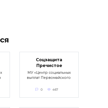
ся
Соцзащита
Пречистое
х
МУ «Центр социальных
о
выплат Первомайского
0
467