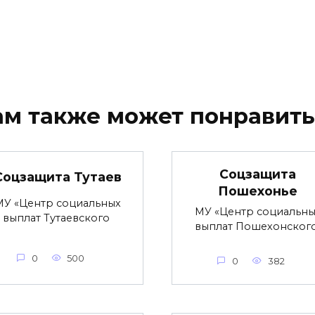
ам также может понравить
Соцзащита
Соцзащита Тутаев
Пошехонье
МУ «Центр социальных
МУ «Центр социальны
выплат Тутаевского
выплат Пошехонског
0
500
0
382